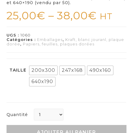
et 640×190 (vendu par 50).
25,00
€
–
38,00
€
HT
UGS :
1060
Catégories :
Emballages
,
Kraft, blanc jouranl, plaque
dorée
,
Papiers, feuilles, plaques dorées
TAILLE
200x300
247x168
490x160
640x190
Quantité
AJOUTER AU PANIER