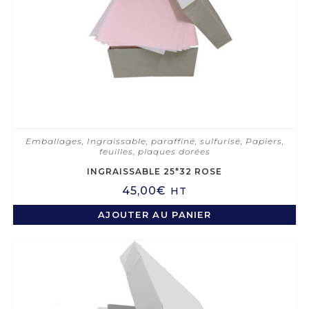
Emballages
,
Ingraissable, paraffiné, sulfurisé
,
Papiers,
feuilles, plaques dorées
INGRAISSABLE 25*32 ROSE
45,00
€
HT
AJOUTER AU PANIER