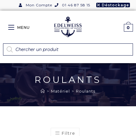
Mon Compte
01 46 87 58 15
Déstockage
0
MENU
ROULANTS
>
Matériel
>
Roulants
Filtre