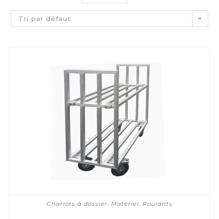
Tri par défaut
Chariots à dossier
,
Matériel
,
Roulants