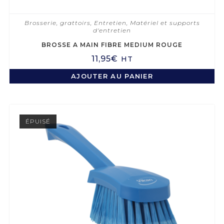
Brosserie, grattoirs
,
Entretien
,
Matériel et supports
d'entretien
BROSSE A MAIN FIBRE MEDIUM ROUGE
11,95
€
HT
AJOUTER AU PANIER
ÉPUISÉ