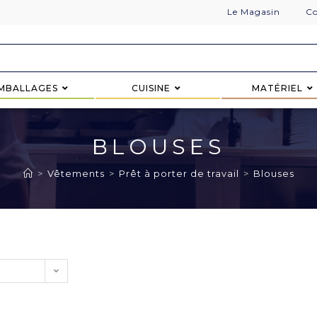
Le Magasin
Co
MBALLAGES
CUISINE
MATÉRIEL
BLOUSES
>
Vêtements
>
Prêt à porter de travail
>
Blouses