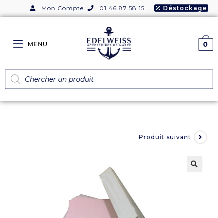
Mon Compte
01 46 87 58 15
Déstockage
0
MENU
Produit suivant