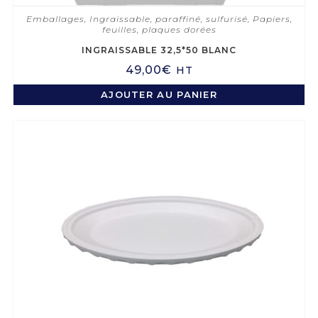
Emballages
,
Ingraissable, paraffiné, sulfurisé
,
Papiers,
feuilles, plaques dorées
INGRAISSABLE 32,5*50 BLANC
49,00
€
HT
AJOUTER AU PANIER