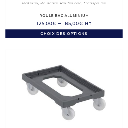
Matériel
,
Roulants
,
Roules bac, transpalles
ROULE BAC ALUMINIUM
–
125,00
€
185,00
€
HT
CHOIX DES OPTIONS