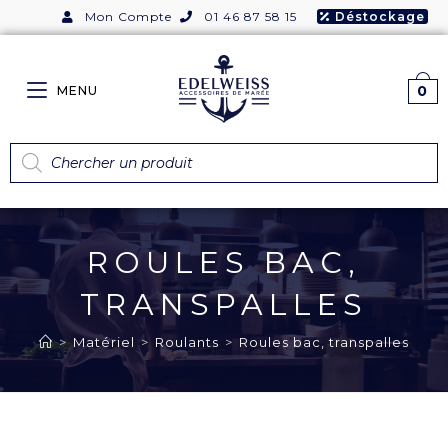
Mon Compte
01 46 87 58 15
Déstockage
0
MENU
ROULES BAC,
TRANSPALLES
>
Matériel
>
Roulants
>
Roules bac, transpalles