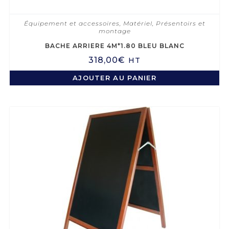
Équipement et accessoires
,
Matériel
,
Présentoirs et
montage
BACHE ARRIERE 4M*1.80 BLEU BLANC
318,00
€
HT
AJOUTER AU PANIER