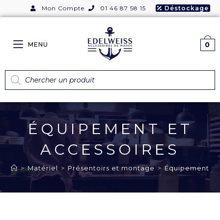
Mon Compte
01 46 87 58 15
Déstockage
0
MENU
ÉQUIPEMENT ET
ACCESSOIRES
>
Matériel
>
Présentoirs et montage
>
Équipement et