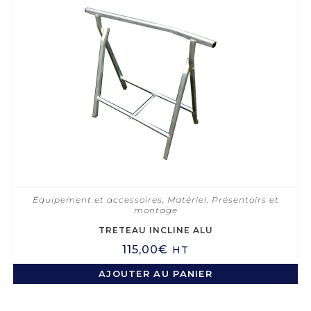
Équipement et accessoires
,
Matériel
,
Présentoirs et
montage
TRETEAU INCLINE ALU
115,00
€
HT
AJOUTER AU PANIER