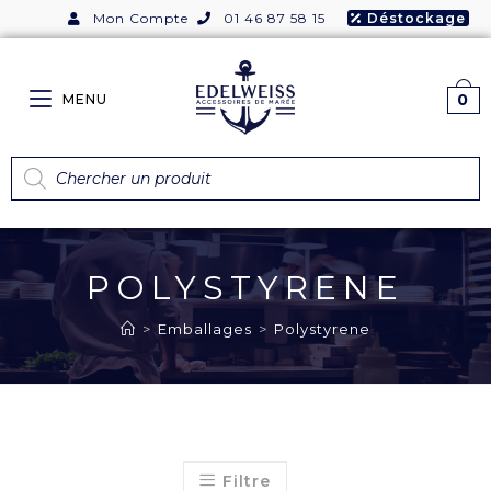
Mon Compte
01 46 87 58 15
Déstockage
0
MENU
POLYSTYRENE
>
Emballages
>
Polystyrene
Filtre