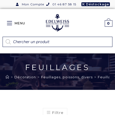
Mon Compte
01 46 87 58 15
Déstockage
0
MENU
FEUILLAGES
>
Décoration
>
Feuillages, poissons, divers
>
Feuillag
Filtre