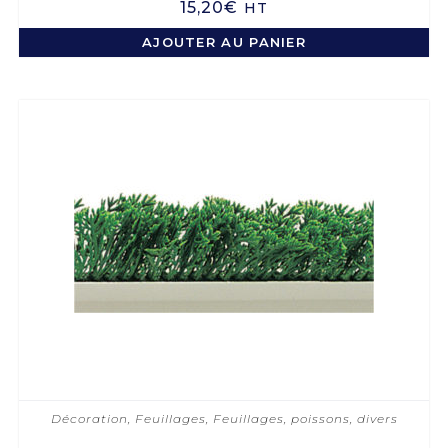
15,20
€
HT
AJOUTER AU PANIER
Décoration
,
Feuillages
,
Feuillages, poissons, divers