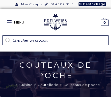
Mon Compte
01 46 87 58 15
Déstockage
0
MENU
COUTEAUX DE
POCHE
>
Cuisine
>
Coutellerie
>
Couteaux de poche