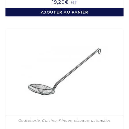
19,20
€
HT
AJOUTER AU PANIER
Coutellerie
,
Cuisine
,
Pinces, ciseaux, ustensiles