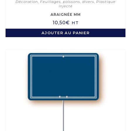
Décoration
,
Feuillages, poissons, divers
,
Plastique
injecté
ARAIGNÉE MM
10,50
€
HT
AJOUTER AU PANIER