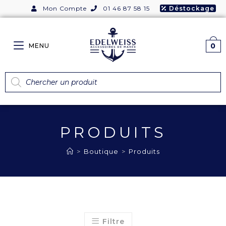
Mon Compte
01 46 87 58 15
Déstockage
0
MENU
PRODUITS
>
Boutique
>
Produits
Filtre