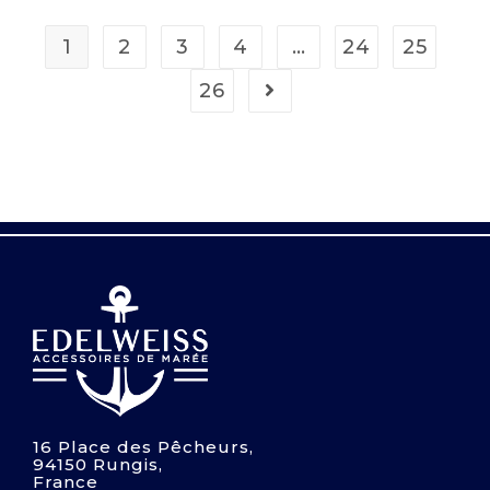
1
2
3
4
…
24
25
26
16 Place des Pêcheurs,
94150 Rungis,
France