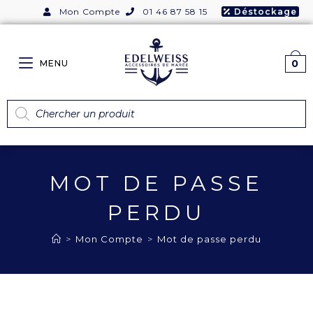
Mon Compte
01 46 87 58 15
Déstockage
0
MENU
MOT DE PASSE
PERDU
>
Mon Compte
>
Mot de passe perdu