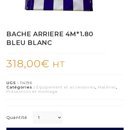
BACHE ARRIERE 4M*1.80
BLEU BLANC
318,00
€
HT
UGS :
114196
Catégories :
Équipement et accessoires
,
Matériel
,
Présentoirs et montage
Quantité