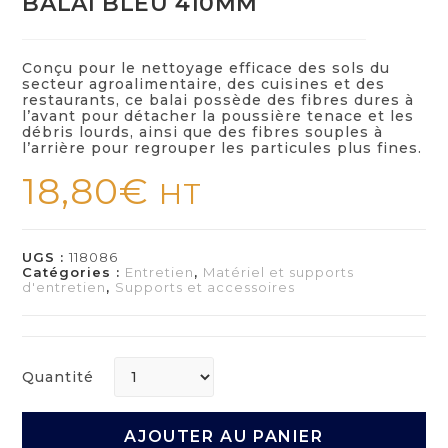
BALAI BLEU 410MM
Conçu pour le nettoyage efficace des sols du
secteur agroalimentaire, des cuisines et des
restaurants, ce balai possède des fibres dures à
l’avant pour détacher la poussière tenace et les
débris lourds, ainsi que des fibres souples à
l’arrière pour regrouper les particules plus fines.
18,80
€
HT
UGS :
118086
Catégories :
Entretien
,
Matériel et supports
d'entretien
,
Supports et accessoires
Quantité
AJOUTER AU PANIER